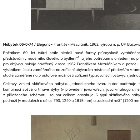
Nábytek 06-0-74 / Elegant -
František Mezuláník, 1962, výroba n. p. UP Bučov
Počátkem 60. let tvůrci stále hledali nové formy průmyslově vyráběného
1
představám „moderního člověka o bydlení“
a jeho potřebám s ohledem na pr
pro obývací pokoje navržený v roce 1962 Františkem Mezuláníkem a později
výsledkem úkolu zaměřeného na zařízení obývacích místností především v rámc
studie zaměřené na prostorové možnosti zařízení typizovaných bytových jedno
Celkový vzhled skříňkového nábytku jednoduchého tvaru autor podtrhuje 
kombinací světlé a tmavé dýhy (v provedení javor-ořech, javor-mahagon, ne
z přiloženého schématu, soubor celkem obsahuje 6 typů skříňkového náb
podnoži (v modulech o délce 790, 1240 a 1615 mm) a „odkladní rošt“ (1200 mm