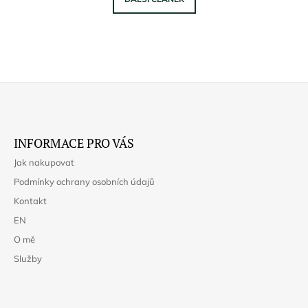
Z
Á
INFORMACE PRO VÁS
P
Jak nakupovat
A
Podmínky ochrany osobních údajů
T
Kontakt
Í
EN
O mě
Služby