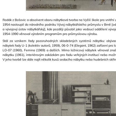
J
E
M
E
Rodák z Bošovic a absolvent oboru nábytková tvorba na Vyšší škole pro vnitřní 
1954 nastoupil do národního podniku Vývoj nábytkářského průmyslu v Brně
[o
a vývojový ústav nábytkářský],
kde později působil jako vedoucí oddělení vývoj
LEGENDÁRNÍ
1954-1990 věnoval výrobním programům pro průmyslovou výrobu.
MODULÁRNÍ
POHOVKA
Stál za vznikem řady pozoruhodných skladebných systémů nábytku: obývac
PAULI
nábytek řady U-1 (kolektiv autorů, 1959), 06-0-74 (Elegant, 1962) zařízení pro 
LO-07 (1960), Femina (1969) a dalších. Mimo ložnicový nábytek věnoval znač
2
000
nábytku (1961), interiérovým zakázkám pro řadu veřejných institucí nebo mož
Kč
V jeho tvorbě lze dále najít několik kusů sedacího nábytku nebo hudebních skří