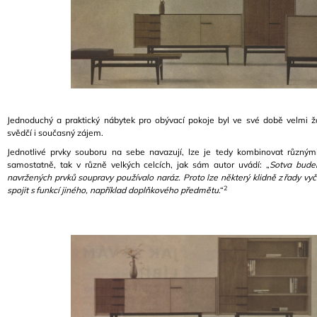
Jednoduchý a praktický nábytek pro obývací pokoje byl ve své době velmi ž
svědčí i současný zájem.
Jednotlivé prvky souboru na sebe navazují, lze je tedy kombinovat různými
samostatně, tak v různě velkých celcích, jak sám autor uvádí: „
Sotva bude
navržených prvků soupravy používalo naráz. Proto lze některý klidně z řady vy
2
spojit s funkcí jiného, například doplňkového předmětu
.“