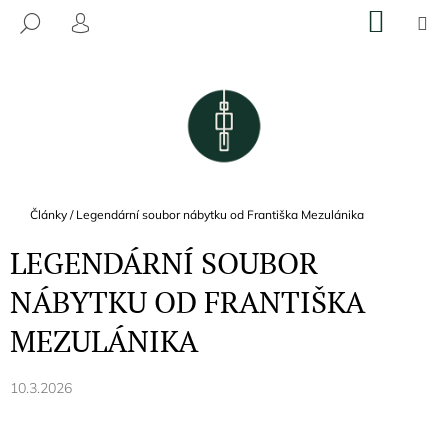
K
Přejít
NÁKU
M
HLEDAT
na
KOŠÍK
O
PŘIHLÁŠENÍ
ZPĚT
ZPĚT
obsah
Š
Í
C
K
O
P
O
T
Domů
Články
/
Legendární soubor nábytku od Františka Mezulánika
Ř
LEGENDÁRNÍ SOUBOR
E
B
NÁBYTKU OD FRANTIŠKA
U
MEZULÁNIKA
J
E
10.3.2026
T
E
N