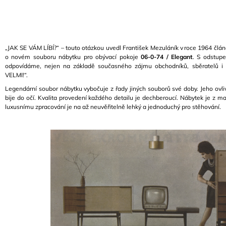
A
J
Í
„JAK SE VÁM LÍBÍ?“ – touto otázkou uvedl František Mezuláník v roce 1964 člá
T
o novém souboru nábytku pro obývací pokoje
06-0-74 / Elegant
. S odstup
?
odpovídáme, nejen na základě současného zájmu obchodníků, sběratelů i v
VELMI!“.
Legendární soubor nábytku vybočuje z řady jiných souborů své doby. Jeho ovl
bije do očí. Kvalita provedení každého detailu je dechberoucí. Nábytek je z m
luxusnímu zpracování je na až neuvěřitelně lehký a jednoduchý pro stěhování.
HLEDAT
D
O
P
O
R
U
Č
U