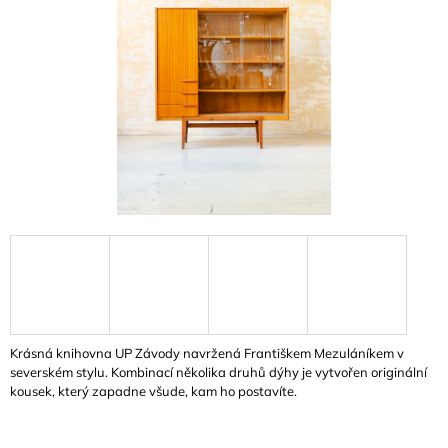
A
J
Í
T
?
HLEDAT
D
O
P
Krásná knihovna UP Závody navržená Františkem Mezuláníkem v
O
severském stylu. Kombinací několika druhů dýhy je vytvořen originální
R
kousek, který zapadne všude, kam ho postavíte.
U
Č
U