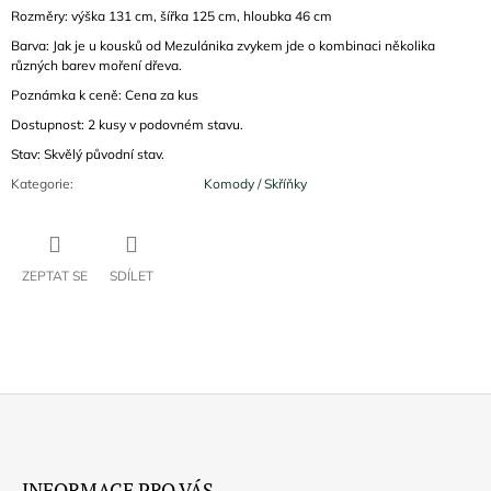
Rozměry: výška 131 cm, šířka 125 cm, hloubka 46 cm
Barva: Jak je u kousků od Mezulánika zvykem jde o kombinaci několika
různých barev moření dřeva.
Poznámka k ceně: Cena za kus
Dostupnost: 2 kusy v podovném stavu.
Stav: Skvělý původní stav.
Kategorie
:
Komody / Skříňky
ZEPTAT SE
SDÍLET
Z
Á
INFORMACE PRO VÁS