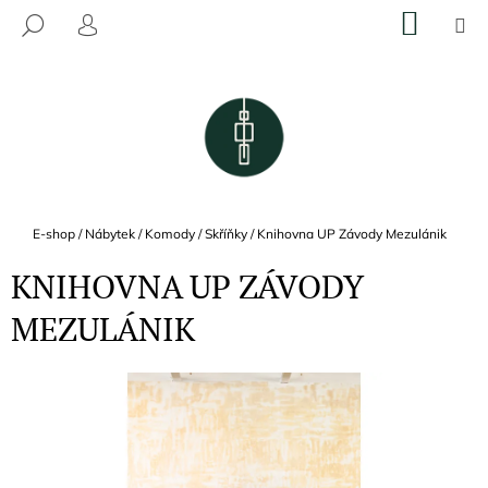
K
Přejít
NÁKU
M
HLEDAT
na
KOŠÍK
O
PŘIHLÁŠENÍ
ZPĚT
ZPĚT
obsah
Š
Í
C
K
O
P
O
T
Domů
E-shop
/
Nábytek
/
Komody / Skříňky
/
Knihovna UP Závody Mezulánik
Ř
KNIHOVNA UP ZÁVODY
E
B
MEZULÁNIK
U
J
E
T
E
N