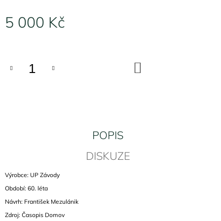
J
E
5 000 Kč
M
E
Měrná
cena:
KNIHOVNA
DO
UP
KOŠÍKU
ZÁVODY
MEZULÁNIK
5
000
Kč
POPIS
DISKUZE
Výrobce: UP Závody
Období: 60. léta
Návrh: František Mezulánik
Zdroj: Časopis Domov