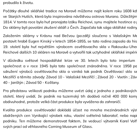
probudilo k životu.
A
Počátky dlouhé sklářské tradice na Moravě můžeme najít kolem roku 1608 kdy
J
ve Starých Hutích, která byla inspirována návštěvou ostrova Murano. Důležitý
Í
1814. V tomto roce byla huť pronajata Izáku Reichovi, synu majitele hostince a 
Do sklárny byli povoláni zkušení skláři z Čech. Započala tak sága sklářské rodin
T
Založením sklárny v Krásnu nad Bečvou (později sloučeno s Valašským Mez
?
postavit hrabě Eugen Kinský v letech 1854-1855, se tato rodina zapsala do hi
19. století byla huť největším výrobcem osvětlovacího skla v Rakousku-Uher
Reichové dalších 10 skláren na Moravě a vytvořili tak uctyhodné sklářské impér
V důsledku světové hospodářské krize ve 30. letech bylo toto imperíum 
společnost a v roce 1945 byla tato společnost znárodněna. V roce 1958 po
HLEDAT
sdružení výrobců osvětlovacího skla a vzniká tak podnik Osvětlovací sklo 
Meziříčí a těmito závody: Závod 10 - Valašské Meziříčí ; Závod 20 - Vsetín ; Zá
40 - Janštýn ; Závod 50 - Košťany.
Pro představu velikosti podniku můžeme uvézt údaj z jednoho z podnikových 
D
století, který uvádí, že podnik na tuzemský trh dodává ročně 400 000 kompl
O
obdivuhodné, protože velká část produkce byla vyvážena do zahraničí.
P
Kvalita produkce osvětlovadel dokládá účast na mnoha mezinárodních výs
O
obdržených cen Vynikající výrobek roku, vlastní světelná laboratoř, nebo např
R
podniku. Ten můžeme demonstrovat faktem, že vedoucí výtvarník Karel Volf 
U
svých prací od věhlasného Corning Museum of Glass.
Č
U