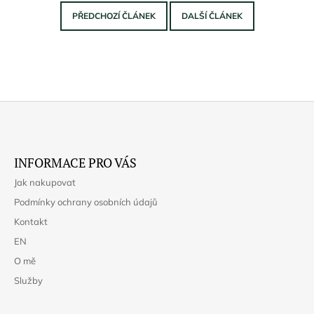
PŘEDCHOZÍ ČLÁNEK
DALŠÍ ČLÁNEK
Z
Á
INFORMACE PRO VÁS
P
Jak nakupovat
A
Podmínky ochrany osobních údajů
T
Kontakt
Í
EN
O mě
Služby