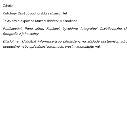
J
Zdroje:
E
Katalogy Osvětlovacího skla z různých let
M
E
Texty stálé expozice Muzea sklářství v Karolince
Poděkování: Panu Jiřímu Fojtíkovi, bývalému fotografovi Osvětlovacího sk
KNIHOVNA
fotografie z jeho sbírky
UP
Disclaimer: Uváděné informace jsou předloženy na základě dostupných zdro
ZÁVODY
dodatečné nebo upřesňující informace, prosím kontaktujte mě.
MEZULÁNIK
5
000
Kč