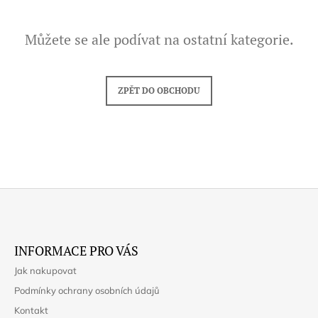
A
J
Můžete se ale podívat na ostatní kategorie.
Í
T
?
ZPĚT DO OBCHODU
HLEDAT
D
Z
O
Á
P
INFORMACE PRO VÁS
P
O
Jak nakupovat
R
A
U
Podmínky ochrany osobních údajů
T
Č
Kontakt
U