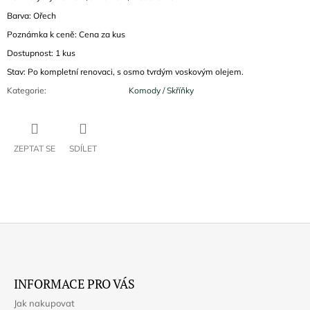
Barva: Ořech
Poznámka k ceně: Cena za kus
Dostupnost: 1 kus
Stav: Po kompletní renovaci, s osmo tvrdým voskovým olejem.
Kategorie
:
Komody / Skříňky
ZEPTAT SE
SDÍLET
Z
Á
INFORMACE PRO VÁS
P
Jak nakupovat