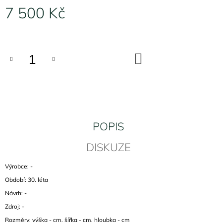
J
7 500 Kč
E
M
Měrná
E
cena:
DO
KNIHOVNA
KOŠÍKU
UP
ZÁVODY
MEZULÁNIK
5
000
Kč
POPIS
DISKUZE
Výrobce: -
Období: 30. léta
Návrh: -
Zdroj: -
Rozměry: výška - cm, šířka - cm, hloubka - cm