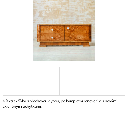
A
J
Í
T
?
HLEDAT
D
O
P
Nízká skříňka s ořechovou dýhou, po kompletní renovaci a s novými
O
skleněnými úchytkami.
R
U
Č
U