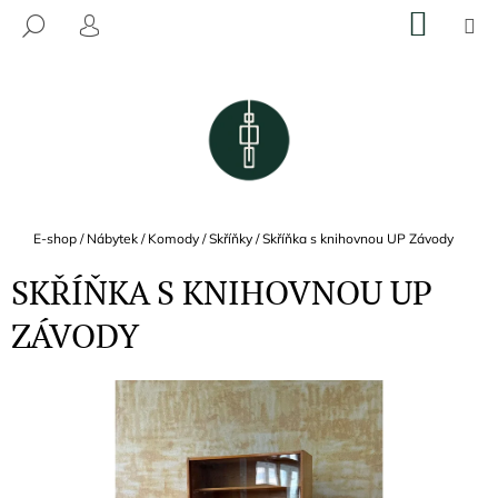
K
Přejít
NÁKU
M
HLEDAT
na
KOŠÍK
O
PŘIHLÁŠENÍ
ZPĚT
ZPĚT
obsah
Š
Í
C
K
O
P
O
T
Domů
E-shop
/
Nábytek
/
Komody / Skříňky
/
Skříňka s knihovnou UP Závody
Ř
SKŘÍŇKA S KNIHOVNOU UP
E
B
ZÁVODY
U
J
E
T
E
N