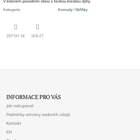
V krásném původním stavu s hezkou kresbou dýhy.
Kategorie
:
Komody / Skříňky
ZEPTAT SE
SDÍLET
Z
Á
INFORMACE PRO VÁS
P
Jak nakupovat
A
Podmínky ochrany osobních údajů
T
Kontakt
Í
EN