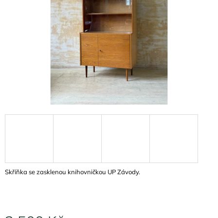
A
J
Í
T
?
HLEDAT
D
O
P
Skříňka se zasklenou knihovničkou UP Závody.
O
R
U
Č
U