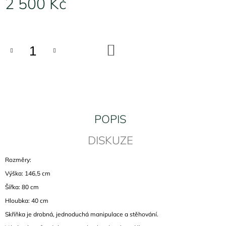
2 500 Kč
J
E
Měrná
M
cena:
E
DO
KOŠÍKU
SKŘÍŇKA
Z
DĚTSKÉHO
POKOJE
2
4
000
POPIS
Kč
DISKUZE
Rozměry:
Výška: 146,5 cm
Šířka: 80 cm
Hloubka: 40 cm
Skříňka je drobná, jednoduchá manipulace a stěhování.