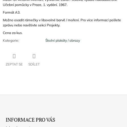
Učební pomůcky v Praze, 1. vydání. 1967.
Formát A3.
Možno osadit rámečky v libovolné barvě / moření. Pro více informací pošlete
zprávu nebo navštivte sekci Projekty.
Cena za kus.
Kategorie
:
Školní plakáty / obrazy
ZEPTAT SE
SDÍLET
Z
Á
INFORMACE PRO VÁS
P