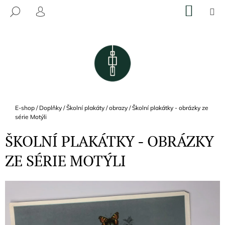
K
Přejít
NÁKU
M
HLEDAT
na
KOŠÍK
O
PŘIHLÁŠENÍ
ZPĚT
ZPĚT
obsah
Š
Í
C
K
O
P
O
T
Domů
E-shop
/
Doplňky
/
Školní plakáty / obrazy
/
Školní plakátky - obrázky ze
Ř
série Motýli
E
ŠKOLNÍ PLAKÁTKY - OBRÁZKY
B
ZE SÉRIE MOTÝLI
U
J
E
T
E
N