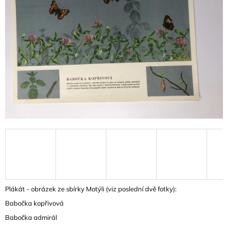
A
J
Í
T
?
HLEDAT
D
O
P
O
Plákát - obrázek ze sbírky Motýli (viz poslední dvě fotky):
R
Babočka kopřivová
U
Č
Babočka admirál
U