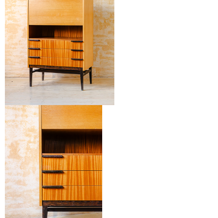
A
J
Í
T
?
HLEDAT
D
O
P
O
R
U
Č
U