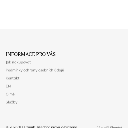
Z
Á
INFORMACE PRO VÁS
P
Jak nakupovat
A
Podmínky ochrany osobních údajů
T
Kontakt
Í
EN
O mě
Služby
© 2026 1000zgarb. Všechna práva vyhrazena.
Vytvořil Shoptet